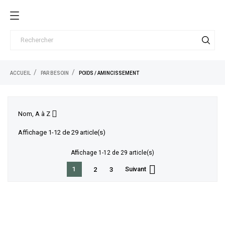
ACCUEIL
PAR BESOIN
POIDS / AMINCISSEMENT

Nom, A à Z
Affichage 1-12 de 29 article(s)
Affichage 1-12 de 29 article(s)

1
Suivant
2
3