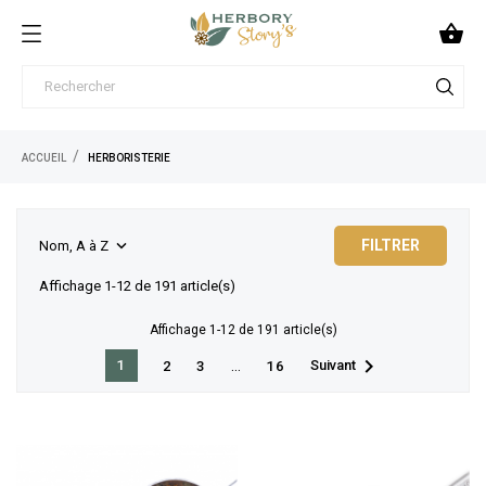

ACCUEIL
HERBORISTERIE
FILTRER

Nom, A à Z
Affichage 1-12 de 191 article(s)
Affichage 1-12 de 191 article(s)

1
…
Suivant
2
3
16