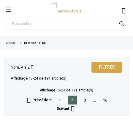

ACCUEIL
HERBORISTERIE

FILTRER
Nom, A à Z
Affichage 13-24 de 191 article(s)
Affichage 13-24 de 191 article(s)

Précédent
2
…
1
3
16

Suivant