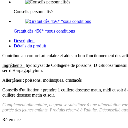
Conseils personnalisés
Gratuit dès 45€* *sous conditions
Description
Détails du produit
Contribue au confort articulaire et aide au bon fonctionnement des arti
Ingrédients :
hydrolysat de Collagène de poissons, D-Glucosaminesulf
sec d'Harpagophytum.
Allergènes :
poissons, mollusques, crustacés
Conseils d'utilisation :
prendre 1 cuillère doseuse matin, midi et soir 
cuillère doseuse matin et soir.
Complément alimentaire, ne peut se substituer à une alimentation var
portée des jeunes enfants. Produits réservé à l'adulte. Déconseillé au
Référence