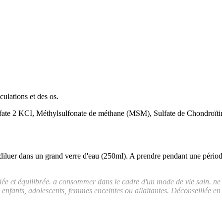
culations et des os.
ate 2 KCI, Méthylsulfonate de méthane (MSM), Sulfate de Chondroïtin
à diluer dans un grand verre d'eau (250ml). A prendre pendant une pério
iée et équilibrée. a consommer dans le cadre d'un mode de vie sain. n
x enfants, adolescents, femmes enceintes ou allaitantes. Déconseillée e