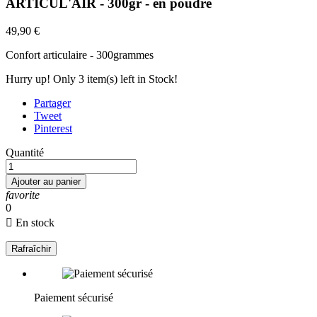
ARTICUL'AIR - 300gr - en poudre
49,90 €
Confort articulaire - 300grammes
Hurry up! Only
3
item(s) left in Stock!
Partager
Tweet
Pinterest
Quantité
Ajouter au panier
favorite
0

En stock
Paiement sécurisé