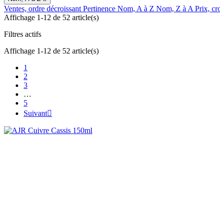
Ventes, ordre décroissant
Pertinence
Nom, A à Z
Nom, Z à A
Prix, cr
Affichage 1-12 de 52 article(s)
Filtres actifs
Affichage 1-12 de 52 article(s)
1
2
3
…
5
Suivant
