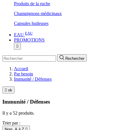
Produits de la ruche
Champignons médicinaux
Capsules huileuses
EAU
EAU
PROMOTIONS

Rechercher
Accueil
Par besoin
Immunité / Défenses

ok
Immunité / Défenses
Il y a 52 produits.
Trier par :
Nom, A à Z
